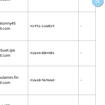
natonny45
০১৭৭১-১১৯৪১৭
-
l.com
buet.ipe
০১৯২৬-৪৪০৩৪২
-
l.com
ulamin.fin
০১৯২৪-৭৮৭৮৯৩
-
l.com