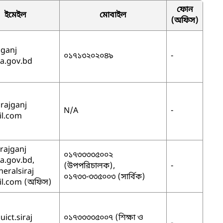
ফোন
ইমেইল
মোবাইল
(অফিস)
jganj
০১৭১৩২০২০৪৯
-
.gov.bd
irajganj
N/A
-
l.com
rajganj
০১৭৩৩৩৩৫০০২
.gov.bd,
(উপপরিচালক),
-
eralsiraj
০১৭৩৩-৩৩৫০০৩ (সার্বিক)
l.com (অফিস)
uict.siraj
০১৭৩৩৩৩৫০০৭ (শিক্ষা ও