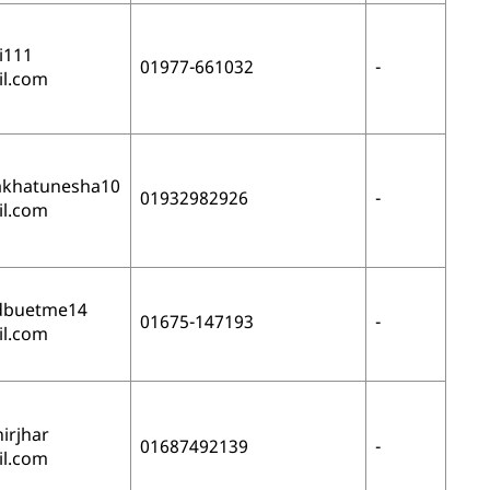
i111
01977-661032
-
l.com
akhatunesha10
01932982926
-
l.com
dbuetme14
01675-147193
-
l.com
nirjhar
01687492139
-
l.com