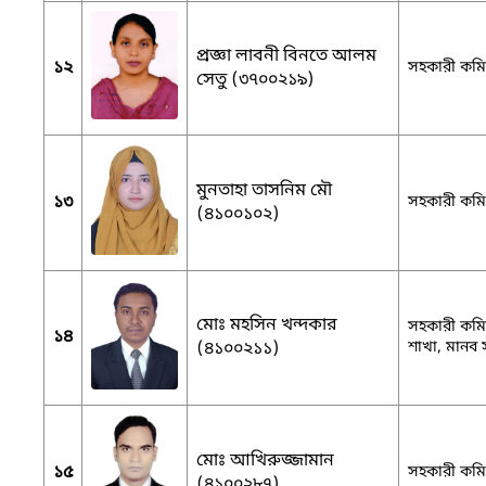
প্রজ্ঞা লাবনী বিনতে আলম
১২
সহকারী কমিশ
সেতু (৩৭০০২১৯)
মুনতাহা তাসনিম মৌ
১৩
সহকারী কমিশ
(৪১০০১০২)
মোঃ মহসিন খন্দকার
সহকারী কমিশন
১৪
(৪১০০২১১)
শাখা, মানব স
মোঃ আখিরুজ্জামান
১৫
সহকারী কমিশ
(৪১০০২৮৭)