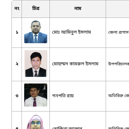
নং
চিত্র
নাম
১
মোঃ আমিনুল ইসলাম
জেলা প্রশাসক
২
মোহাম্মদ কামরুল ইসলাম
উপপরিচালক,
৩
গনপতি রায়
অতিরিক্ত জে