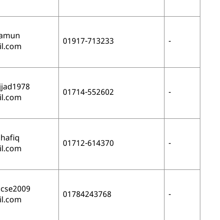
mamun
01917-713233
-
l.com
jad1978
01714-552602
-
l.com
shafiq
01712-614370
-
l.com
acse2009
01784243768
-
l.com