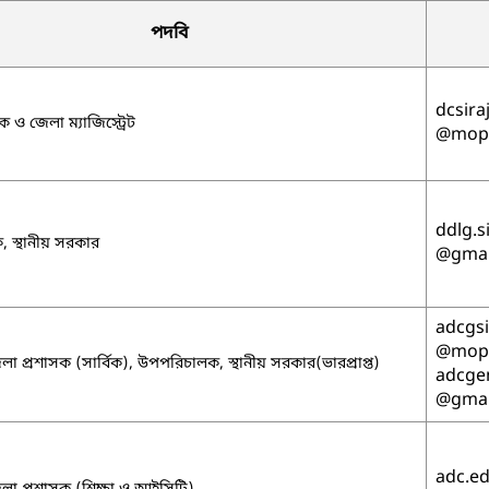
পদবি
dcsira
 ও জেলা ম্যাজিস্ট্রেট
@mopa
ddlg.s
 স্থানীয় সরকার
@gmai
adcgsi
@mopa
লা প্রশাসক (সার্বিক), উপপরিচালক, স্থানীয় সরকার(ভারপ্রাপ্ত)
adcgen
@gmai
adc.ed