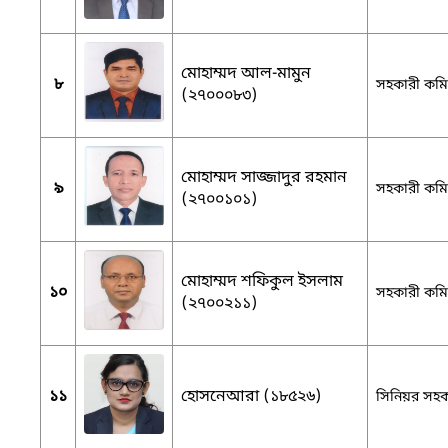
মোহাম্মদ আল-মামুন
৮
সহকারী কমিশ
(২৭০০০৮৩)
মোহাম্মদ সাজ্জাদুর রহমান
৯
সহকারী কমিশ
(২৭০০১০১)
মোহাম্মদ শফিকুল ইসলাম
১০
সহকারী কমিশ
(২৭০০২১১)
১১
হোসনেআরা (১৮৫২৬)
সিনিয়র সহকা