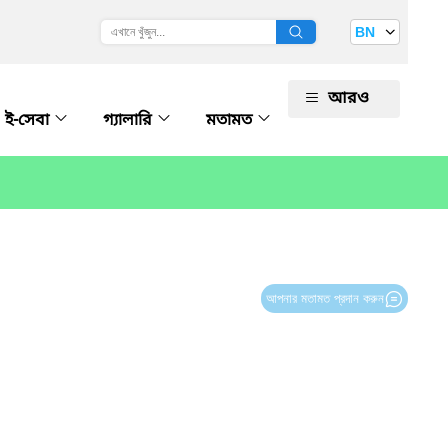
BN
আরও
ই-সেবা
গ্যালারি
মতামত
আপনার মতামত প্রদান করুন