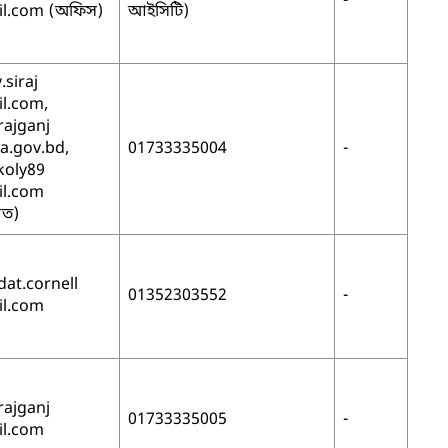
-
l.com (অফিস)
আইসিটি)
.siraj
l.com,
rajganj
.gov.bd,
01733335004
-
koly89
l.com
িগত)
at.cornell
01352303552
-
l.com
rajganj
01733335005
-
l.com