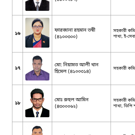
ফারজানা রহমান তন্বী
সহকারী কমিশন
১৬
(৪১০০৩০০)
শাখা, ই-সেবা 
মো: নিয়ামত আলী খান
১৭
সহকারী কমিশ
হিমেল (৪১০০৩১৪)
মোঃ রুহুল আমিন
সহকারী কমিশ
১৮
(৪৩০০০৬২)
শাখা, ভিপি 