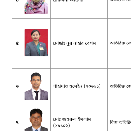
৪
রোজিনা আক্তার
অতিরিক্ত জে
৫
মোছাঃ নুর নাহার বেগম
অতিরিক্ত জে
৬
শাহাদাত হুসেইন (২০৬৬১)
অতিরিক্ত জে
মোঃ জহুরুল ইসলাম
৭
বিজ্ঞ অতিরিক
(১৮১০২)