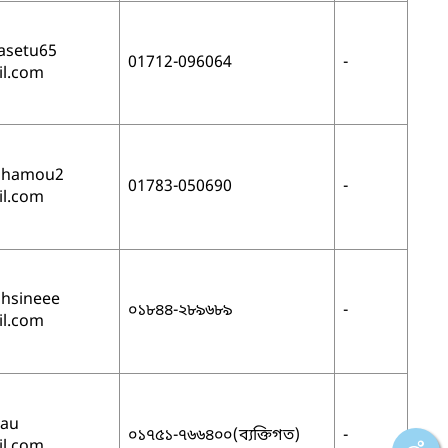
asetu65
01712-096064
-
l.com
ahamou2
01783-050690
-
l.com
hsineee
০১৮৪৪-২৮৯৬৮৯
-
l.com
bau
০১৭৫১-৭৬৬৪০০(ব্যক্তিগত)
-
l.com