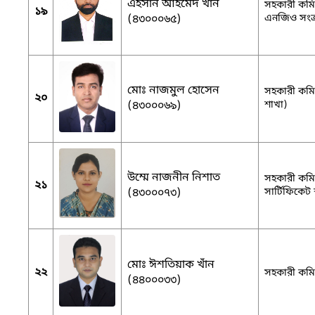
এহসান আহমেদ খান
সহকারী কমিশ
১৯
(৪৩০০০৬৫)
এনজিও সংক্র
মোঃ নাজমুল হোসেন
সহকারী কমিশ
২০
(৪৩০০০৬৯)
শাখা)
উম্মে নাজনীন নিশাত
সহকারী কমিশ
২১
(৪৩০০০৭৩)
সার্টিফিকেট
মোঃ ঈশতিয়াক খাঁন
২২
সহকারী কমিশ
(৪৪০০০৩৩)