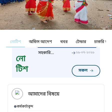
নোটিশ
অফিস আদেশ
খবর
টেন্ডার
চাকরি কর্ন
সহকারি
২৬-০৭-২০২৬
নো
শিক্ষকগণের
জ্যৈষ্ঠতার
টিশ
তালিকা
সকল
যাচাইকরণ
সংক্রান্ত
আমাদের বিষয়ে
কর্মকর্তাবৃন্দ