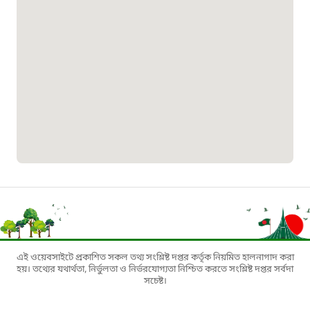
০১৯০৮৮৮৮৮৮৮
মাদকদ্রব্য নিয়ন্ত্রণ হটলাইন
১৬১১৩
জরুরী অভ্যন্তরীণ নৌ-পরিবহন হটলাইন
১৬৪৪৫
পাসপোর্ট বাতায়ন হটলাইন
১৬১৭১
এই ওয়েবসাইটে প্রকাশিত সকল তথ্য সংশ্লিষ্ট দপ্তর কর্তৃক নিয়মিত হালনাগাদ করা
হয়। তথ্যের যথার্থতা, নির্ভুলতা ও নির্ভরযোগ্যতা নিশ্চিত করতে সংশ্লিষ্ট দপ্তর সর্বদা
সচেষ্ট।
বাংলাদেশ মুক্তিযোদ্ধা কল্যাণ ট্রাস্ট