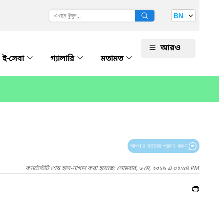
BN
আরও
ই-সেবা
গ্যালারি
মতামত
আপনার মতামত প্রদান করুন
কনটেন্টটি শেষ হাল-নাগাদ করা হয়েছে: সোমবার, ৬ মে, ২০১৯ এ ০২:৫৪ PM