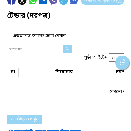
আপনার মতামত প্রদান করুন
টেন্ডার (দরপত্র)
এডভান্সড অপশনগুলো দেখান
পৃষ্ঠা আইটেম
নং
শিরোনাম
দরপত্র 
কোনো তথ্য
আর্কাইভ দেখুন